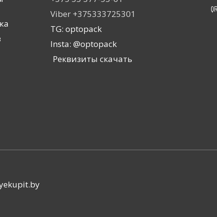
Q
Viber +375333725301
жа
TG: optopack
з
Insta: @optopack
Реквизиты скачать
yekupit.by