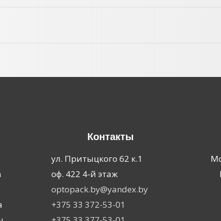
Контакты
я
ул. Притыцкого 62 к.1
Мо
а
оф. 422 4-й этаж
optopack.by@yandex.by
а
+375 33 372-53-01
ы
+375 33 377-53-01