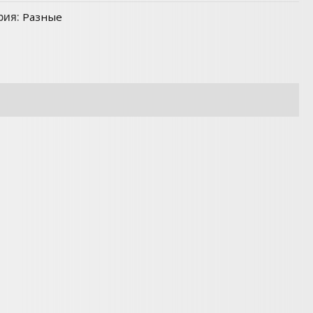
рия:
Разные