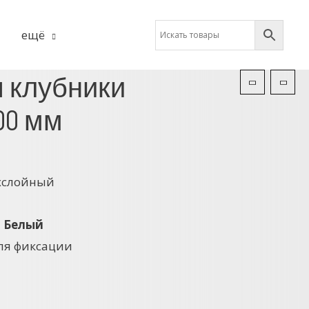
ещё
 клубники
00 мм
а
хслойный
3 Белый
для фиксации