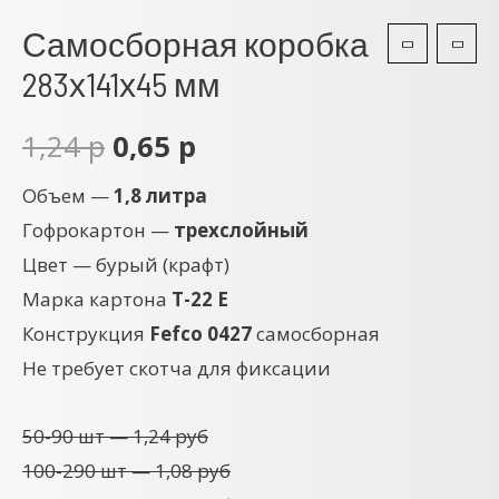
Самосборная коробка
283х141х45 мм
1,24
р
0,65
р
Объем —
1,8 литра
Гофрокартон —
трехслойный
Цвет — бурый (крафт)
Марка картона
Т-22 Е
Конструкция
Fefco
0427
самосборная
Не требует скотча для фиксации
50-90 шт — 1,24 руб
100-290 шт — 1,08 руб