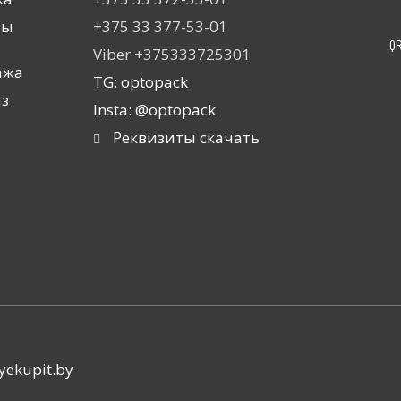
ты
+375 33 377-53-01
Q
Viber +375333725301
ажа
TG: optopack
аз
Insta: @optopack
Реквизиты скачать
yekupit.by