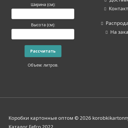
Ширина (см):
Контак
Распрод
Высота (см):
На зак
Объем:
литров.
Коробки картонные оптом © 2026 korobkikartonn
Каталог Fefco 2022