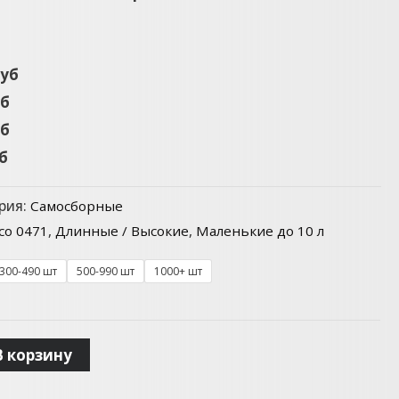
б
руб
уб
уб
уб
рия:
Самосборные
co 0471
,
Длинные / Высокие
,
Маленькие до 10 л
300-490 шт
500-990 шт
1000+ шт
В корзину