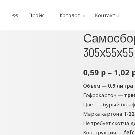
<<
Прайс
Каталог
Контакты
Самосбо
305х55х5
0,59
р
–
1,02
Объем —
0,9 литра
Гофрокартон —
тре
Цвет — бурый (краф
Марка картона
Т-22
Не требует скотча 
Конструкция —
fef