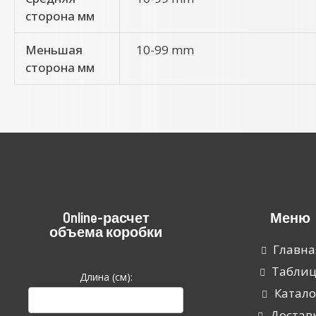
сторона мм
Меньшая
10-99 mm
сторона мм
Online-расчет
Меню
объема коробки
Главна
Табли
Длина (см):
Катало
Достав