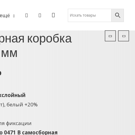
ещё
рная коробка
5 мм
р
хслойный
т), белый +20%
для фиксации
co 0471 В самосборная