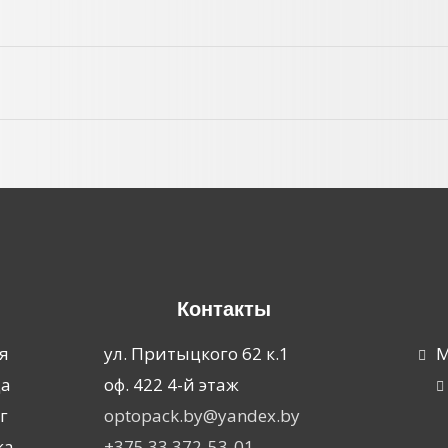
Контакты
я
ул. Притыцкого 62 к.1
М
ца
оф. 422 4-й этаж
г
optopack.by@yandex.by
ка
+375 33 372-53-01