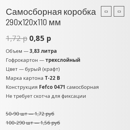
Самосборная коробка
290х120х110 мм
1,72
р
0,85
р
Объем —
3,83 литра
Гофрокартон —
трехслойный
Цвет — бурый (крафт)
Марка картона
Т-22 B
Конструкция
Fefco
0471
самосборная
Не требует скотча для фиксации
50-90 шт — 1,72 руб
100-290 шт — 1,56 руб