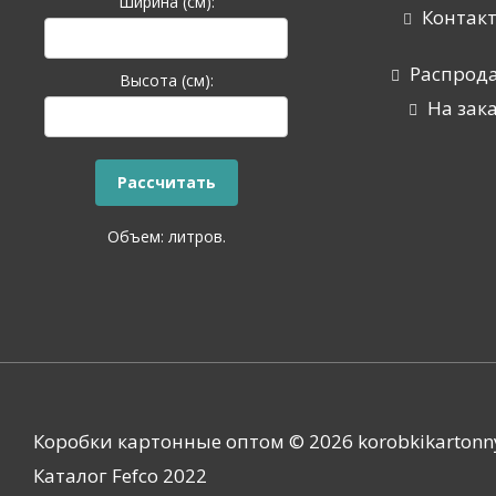
Ширина (см):
Контак
Распрод
Высота (см):
На зак
Объем:
литров.
Коробки картонные оптом © 2026 korobkikartonn
Каталог Fefco 2022