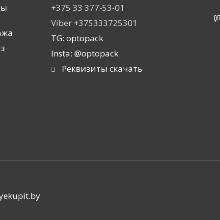
ты
+375 33 377-53-01
Q
Viber +375333725301
ажа
TG: optopack
аз
Insta: @optopack
Реквизиты скачать
yekupit.by