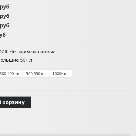
 руб
 руб
 руб
руб
рия:
Четырехклапанные
Большие 50+ л
300-490 шт
500-990 шт
1000+ шт
В корзину