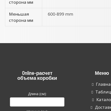
сторона мм
Меньшая
600-899 mm
сторона мм
Online-расчет
Меню
объема коробки
Главна
Табли
Длина (см):
Катало
Достав