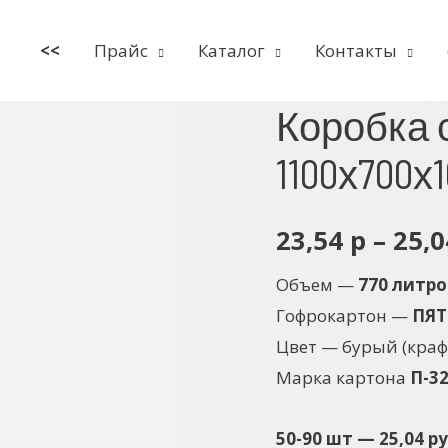
<<
Прайс
Каталог
Контакты
Коробка 
1100х700х
23,54
р
–
25,
Объем —
770 литро
Гофрокартон —
ПЯТ
Цвет — бурый (краф
Марка картона
П-3
50-90 шт — 25,04 р