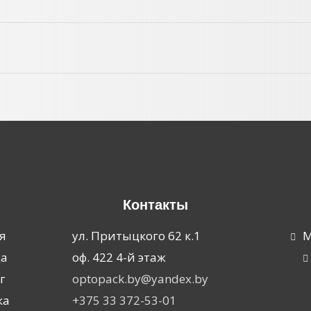
Контакты
я
ул. Притыцкого 62 к.1
М
ца
оф. 422 4-й этаж
г
optopack.by@yandex.by
ка
+375 33 372-53-01