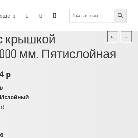
ещё
с крышкой
1000 мм. Пятислойная
04
р
в
Ислойный
т)
2
уб