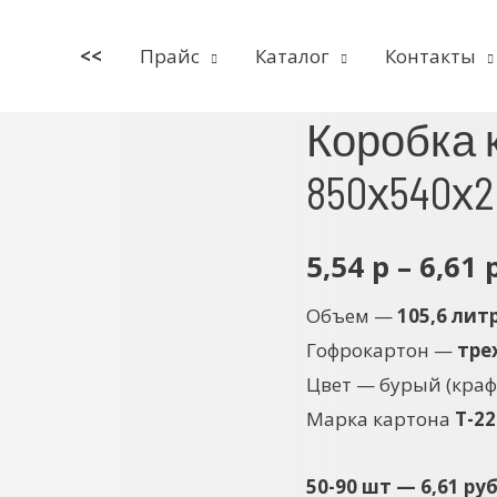
<<
Прайс
Каталог
Контакты
Коробка 
850х540х
5,54
р
–
6,61
Объем —
105,6 лит
Гофрокартон —
тре
Цвет — бурый (краф
Марка картона
Т-22
50-90 шт — 6,61 ру