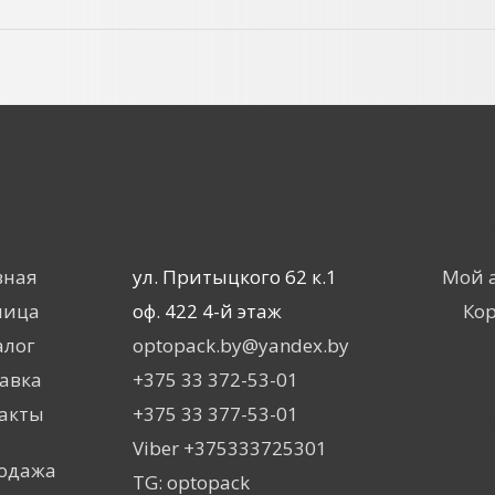
ню
Контакты
вная
ул. Притыцкого 62 к.1
Мой 
лица
оф. 422 4-й этаж
Ко
алог
optopack.by@yandex.by
авка
+375 33 372-53-01
акты
+375 33 377-53-01
QR Ска
Viber +375333725301
одажа
TG: optopack