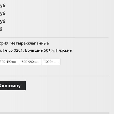
руб
руб
руб
уб
ория:
Четырехклапанные
в
,
Fefco 0201
,
Большие 50+ л
,
Плоские
300-490 шт
500-990 шт
1000+ шт
В корзину