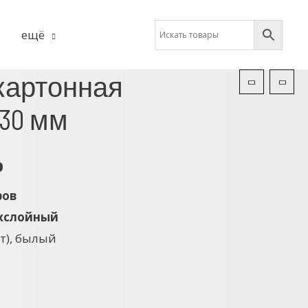
ещё
картонная
230 мм
р
ров
хслойный
т), былый
б