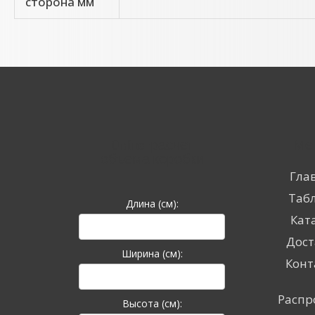
сторона мм
Online-расчет
Ме
объема коробки
Гла
Таб
Длина (см):
Кат
Дост
Ширина (см):
Конт
Распр
Высота (см):