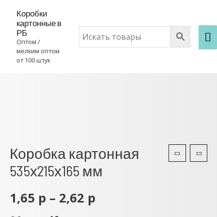
Коробки
картонные в
РБ
Оптом /
мелким оптом
от 100 штук
Коробка картонная
535х215х165 мм
1,65
р
–
2,62
р