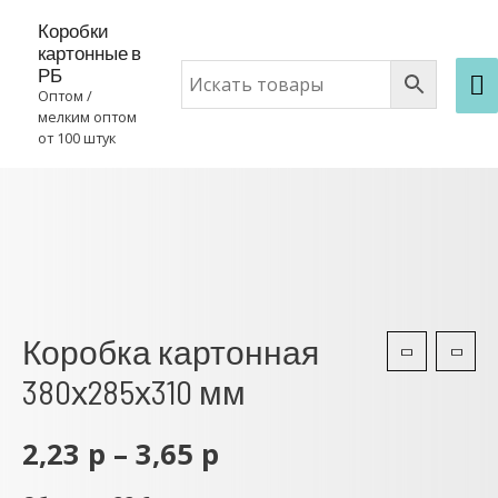
Коробки
картонные в
РБ
Оптом /
мелким оптом
от 100 штук
Коробка картонная
380х285х310 мм
2,23
р
–
3,65
р