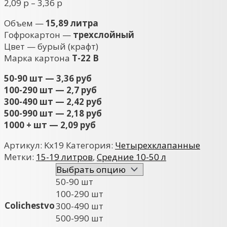
Диапазон
2,09
р
–
3,36
р
цен:
Объем —
15,89 литра
2,09 р
Гофрокартон —
трехслойный
–
Цвет — бурый (крафт)
3,36 р
Марка картона
Т-22 В
50-90 шт — 3,36 руб
100-290 шт — 2,7 руб
300-490 шт — 2,42 руб
500-990 шт — 2,18 руб
1000 + шт — 2,09 руб
Артикул:
Kx19
Категория:
Четырехклапанные
Метки:
15-19 литров
,
Средние 10-50 л
50-90 шт
100-290 шт
Colichestvo
300-490 шт
500-990 шт