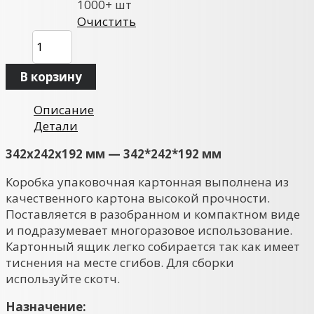
1000+ шт
Очистить
Количество
товара
Коробка
В корзину
картонная
342х242х192
Описание
мм
Детали
342x242x192 мм — 342*242*
192 мм
Коробка упаковочная картонная выполнена из
качественного картона высокой прочности.
Поставляется в разобранном и компактном виде
и подразумевает многоразовое использование.
Картонный ящик легко собирается так как имеет
тиснения на месте сгибов. Для сборки
используйте скотч.
Назначение: