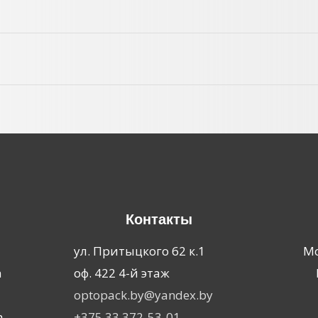
Контакты
я
ул. Притыцкого 62 к.1
Мо
а
оф. 422 4-й этаж
optopack.by@yandex.by
а
+375 33 372-53-01