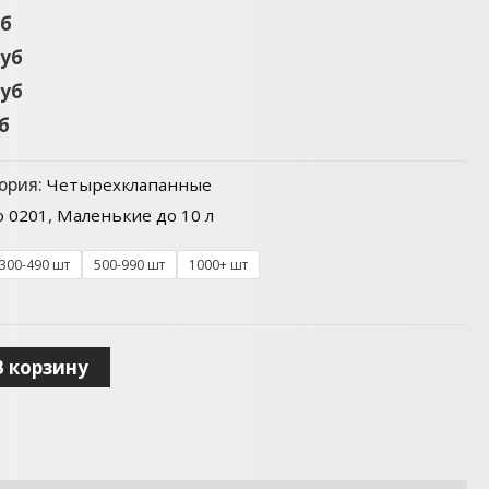
уб
руб
руб
уб
ория:
Четырехклапанные
o 0201
,
Маленькие до 10 л
300-490 шт
500-990 шт
1000+ шт
В корзину