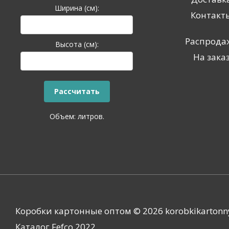
Ширина (см):
Контакт
Распрода
Высота (см):
На зака
Объем:
литров.
Коробки картонные оптом © 2026 korobkikartonn
Каталог Fefco 2022