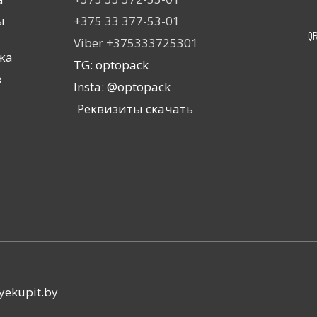
ы
+375 33 377-53-01
Q
Viber +375333725301
жа
TG: optopack
з
Insta: @optopack
Реквизиты скачать
yekupit.by