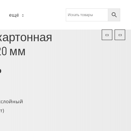
ещё
картонная
20 мм
р
хслойный
т)
б