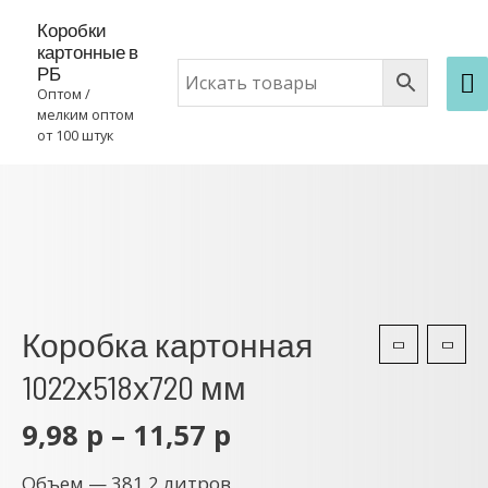
Коробки
картонные в
РБ
Оптом /
мелким оптом
от 100 штук
Коробка картонная
1022х518х720 мм
9,98
р
–
11,57
р
Объем — 381,2 литров